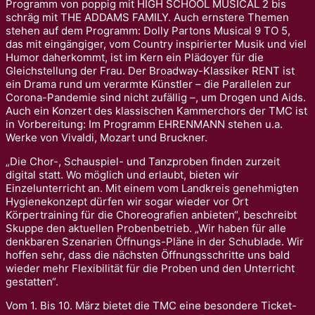
Programm von poppig mit HIGH SCHOOL MUSICAL 2 bis
schräg mit THE ADDAMS FAMILY. Auch ernstere Themen
stehen auf dem Programm: Dolly Partons Musical 9 TO 5,
das mit eingängiger, vom Country inspirierter Musik und viel
Humor daherkommt, ist im Kern ein Plädoyer für die
Gleichstellung der Frau. Der Broadway-Klassiker RENT ist
ein Drama rund um verarmte Künstler – die Parallelen zur
Corona-Pandemie sind nicht zufällig –, um Drogen und Aids.
Auch ein Konzert des klassischen Kammerchors der TMC ist
in Vorbereitung: Im Programm EHRENMANN stehen u.a.
Werke von Vivaldi, Mozart und Bruckner.
„Die Chor-, Schauspiel- und Tanzproben finden zurzeit
digital statt. Wo möglich und erlaubt, bieten wir
Einzelunterricht an. Mit einem vom Landkreis genehmigten
Hygienekonzept dürfen wir sogar wieder vor Ort
Körpertraining für die Choreografien anbieten“, beschreibt
Skuppe den aktuellen Probenbetrieb. „Wir haben für alle
denkbaren Szenarien Öffnungs-Pläne in der Schublade. Wir
hoffen sehr, dass die nächsten Öffnungsschritte uns bald
wieder mehr Flexibilität für die Proben und den Unterricht
gestatten“.
Vom 1. Bis 10. März bietet die TMC eine besondere Ticket-