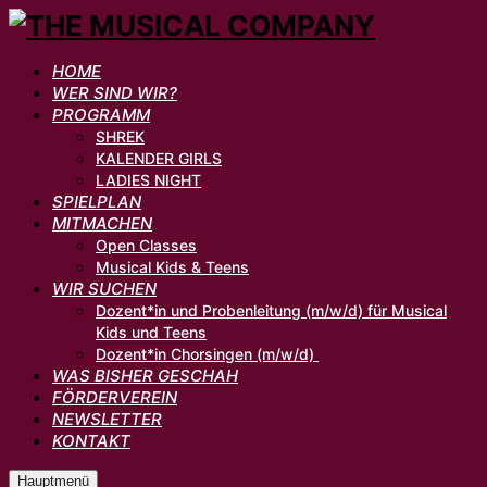
HOME
WER SIND WIR?
PROGRAMM
SHREK
KALENDER GIRLS
LADIES NIGHT
SPIELPLAN
MITMACHEN
Open Classes
Musical Kids & Teens
WIR SUCHEN
Dozent*in und Probenleitung (m/w/d) für Musical
Kids und Teens
Dozent*in Chorsingen (m/w/d)
WAS BISHER GESCHAH
FÖRDERVEREIN
NEWSLETTER
KONTAKT
Hauptmenü