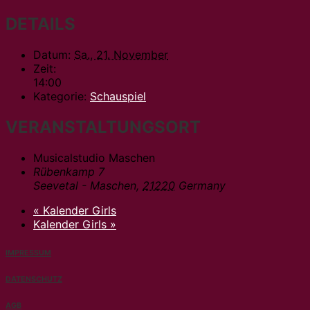
DETAILS
Datum:
Sa., 21. November
Zeit:
14:00
Kategorie:
Schauspiel
VERANSTALTUNGSORT
Musicalstudio Maschen
Rübenkamp 7
Seevetal - Maschen
,
21220
Germany
«
Kalender Girls
Kalender Girls
»
IMPRESSUM
DATENSCHUTZ
AGB