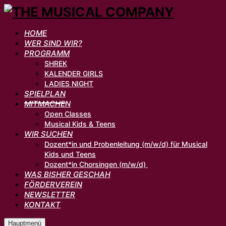
HOME
WER SIND WIR?
PROGRAMM
SHREK
KALENDER GIRLS
LADIES NIGHT
SPIELPLAN
MITMACHEN
Open Classes
Musical Kids & Teens
WIR SUCHEN
Dozent*in und Probenleitung (m/w/d) für Musical
Kids und Teens
Dozent*in Chorsingen (m/w/d)
WAS BISHER GESCHAH
FÖRDERVEREIN
NEWSLETTER
KONTAKT
Hauptmenü