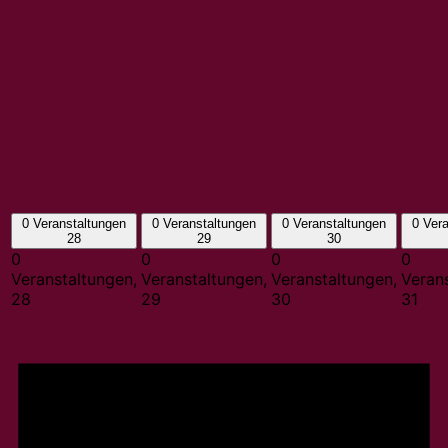
0 Veranstaltungen
0 Veranstaltungen
0 Veranstaltungen
0 Ver
28
29
30
0
0
0
0
Veranstaltungen,
Veranstaltungen,
Veranstaltungen,
Veran
28
29
30
31