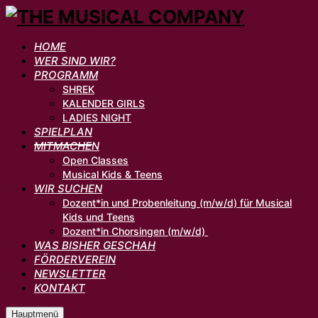
HOME
WER SIND WIR?
PROGRAMM
SHREK
KALENDER GIRLS
LADIES NIGHT
SPIELPLAN
MITMACHEN
Open Classes
Musical Kids & Teens
WIR SUCHEN
Dozent*in und Probenleitung (m/w/d) für Musical
Kids und Teens
Dozent*in Chorsingen (m/w/d)
WAS BISHER GESCHAH
FÖRDERVEREIN
NEWSLETTER
KONTAKT
Hauptmenü