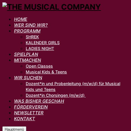
HOME
WER SIND WIR?
PROGRAMM
SHREK
KALENDER GIRLS
LADIES NIGHT
SPIELPLAN
MITMACHEN
Open Classes
Musical Kids & Teens
WIR SUCHEN
Dozent*in und Probenleitung (m/w/d) für Musical
Kids und Teens
Dozent*in Chorsingen (m/w/d)
WAS BISHER GESCHAH
FÖRDERVEREIN
NEWSLETTER
KONTAKT
Hauptmenü