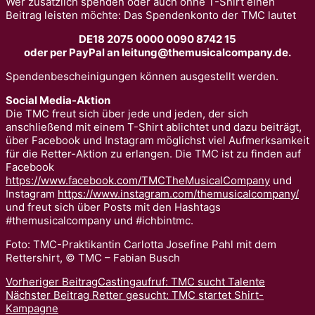
Wer zusätzlich spenden oder auch ohne T-Shirt einen
Beitrag leisten möchte: Das Spendenkonto der TMC lautet
DE18 2075 0000 0090 8742 15
oder per PayPal an leitung@themusicalcompany.de.
Spendenbescheinigungen können ausgestellt werden.
Social Media-Aktion
Die TMC freut sich über jede und jeden, der sich
anschließend mit einem T-Shirt ablichtet und dazu beiträgt,
über Facebook und Instagram möglichst viel Aufmerksamkeit
für die Retter-Aktion zu erlangen. Die TMC ist zu finden auf
Facebook
https://www.facebook.com/TMCTheMusicalCompany
und
Instagram
https://www.instagram.com/themusicalcompany/
und freut sich über Posts mit den Hashtags
#themusicalcompany und #ichbintmc.
Foto: TMC-Praktikantin Carlotta Josefine Pahl mit dem
Rettershirt, © TMC – Fabian Busch
Vorheriger Beitrag
Castingaufruf: TMC sucht Talente
Nächster Beitrag
Retter gesucht: TMC startet Shirt-
Kampagne