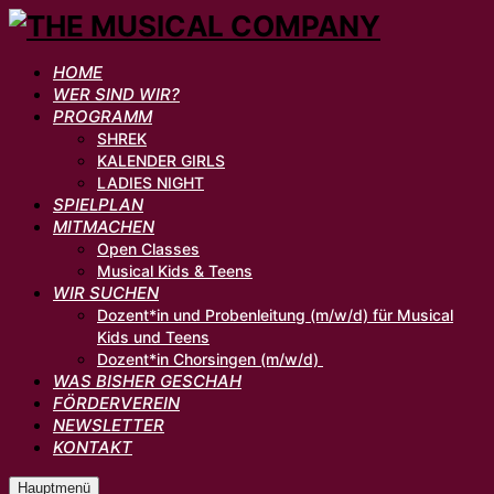
HOME
WER SIND WIR?
PROGRAMM
SHREK
KALENDER GIRLS
LADIES NIGHT
SPIELPLAN
MITMACHEN
Open Classes
Musical Kids & Teens
WIR SUCHEN
Dozent*in und Probenleitung (m/w/d) für Musical
Kids und Teens
Dozent*in Chorsingen (m/w/d)
WAS BISHER GESCHAH
FÖRDERVEREIN
NEWSLETTER
KONTAKT
Hauptmenü