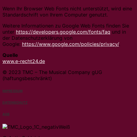
Wenn Ihr Browser Web Fonts nicht unterstützt, wird eine
Standardschrift von Ihrem Computer genutzt.
Weitere Informationen zu Google Web Fonts finden Sie
unter
https://developers.google.com/fonts/faq
und in
der Datenschutzerklärung von
Google:
https://www.google.com/policies/privacy/
.
Quelle
www.e-recht24.de
© 2023 TMC – The Musical Company gUG
(haftungsbeschränkt)
IMPRESSUM
DATENSCHUTZ
AGB