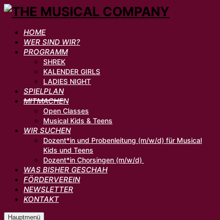
HOME
WER SIND WIR?
PROGRAMM
SHREK
KALENDER GIRLS
LADIES NIGHT
SPIELPLAN
MITMACHEN
Open Classes
Musical Kids & Teens
WIR SUCHEN
Dozent*in und Probenleitung (m/w/d) für Musical
Kids und Teens
Dozent*in Chorsingen (m/w/d)
WAS BISHER GESCHAH
FÖRDERVEREIN
NEWSLETTER
KONTAKT
Hauptmenü