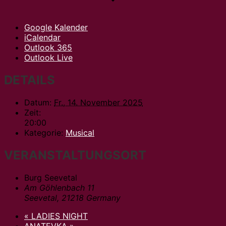
Google Kalender
iCalendar
Outlook 365
Outlook Live
DETAILS
Datum:
Fr., 14. November 2025
Zeit:
20:00
Kategorie:
Musical
VERANSTALTUNGSORT
Burg Seevetal
Am Göhlenbach 11
Seevetal
,
21218
Germany
«
LADIES NIGHT