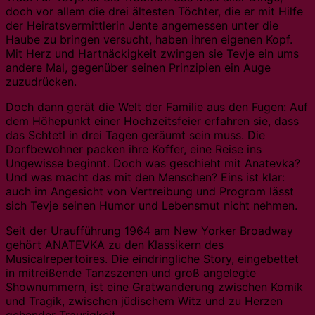
doch vor allem die drei ältesten Töchter, die er mit Hilfe
der Heiratsvermittlerin Jente angemessen unter die
Haube zu bringen versucht, haben ihren eigenen Kopf.
Mit Herz und Hartnäckigkeit zwingen sie Tevje ein ums
andere Mal, gegenüber seinen Prinzipien ein Auge
zuzudrücken.
Doch dann gerät die Welt der Familie aus den Fugen: Auf
dem Höhepunkt einer Hochzeitsfeier erfahren sie, dass
das Schtetl in drei Tagen geräumt sein muss. Die
Dorfbewohner packen ihre Koffer, eine Reise ins
Ungewisse beginnt. Doch was geschieht mit Anatevka?
Und was macht das mit den Menschen? Eins ist klar:
auch im Angesicht von Vertreibung und Progrom lässt
sich Tevje seinen Humor und Lebensmut nicht nehmen.
Seit der Uraufführung 1964 am New Yorker Broadway
gehört ANATEVKA zu den Klassikern des
Musicalrepertoires. Die eindringliche Story, eingebettet
in mitreißende Tanzszenen und groß angelegte
Shownummern, ist eine Gratwanderung zwischen Komik
und Tragik, zwischen jüdischem Witz und zu Herzen
gehender Traurigkeit.