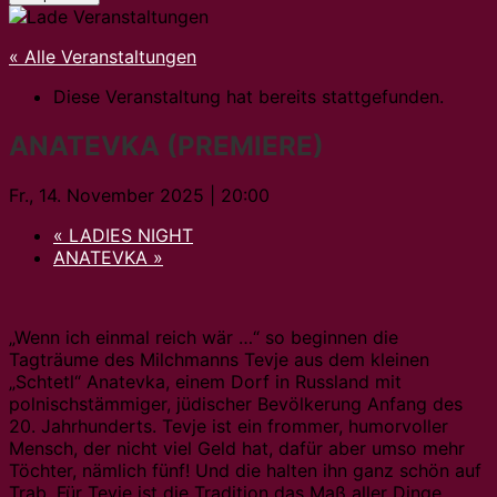
« Alle Veranstaltungen
Diese Veranstaltung hat bereits stattgefunden.
ANATEVKA (PREMIERE)
Fr., 14. November 2025 | 20:00
«
LADIES NIGHT
ANATEVKA
»
„Wenn ich einmal reich wär …“ so beginnen die
Tagträume des Milchmanns Tevje aus dem kleinen
„Schtetl“ Anatevka, einem Dorf in Russland mit
polnischstämmiger, jüdischer Bevölkerung Anfang des
20. Jahrhunderts. Tevje ist ein frommer, humorvoller
Mensch, der nicht viel Geld hat, dafür aber umso mehr
Töchter, nämlich fünf! Und die halten ihn ganz schön auf
Trab. Für Tevje ist die Tradition das Maß aller Dinge,