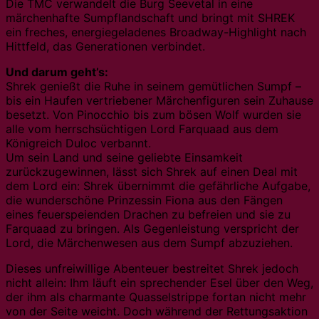
Die TMC verwandelt die Burg Seevetal in eine
märchenhafte Sumpflandschaft und bringt mit SHREK
ein freches, energiegeladenes Broadway-Highlight nach
Hittfeld, das Generationen verbindet.
Und darum geht’s:
Shrek genießt die Ruhe in seinem gemütlichen Sumpf –
bis ein Haufen vertriebener Märchenfiguren sein Zuhause
besetzt. Von Pinocchio bis zum bösen Wolf wurden sie
alle vom herrschsüchtigen Lord Farquaad aus dem
Königreich Duloc verbannt.
Um sein Land und seine geliebte Einsamkeit
zurückzugewinnen, lässt sich Shrek auf einen Deal mit
dem Lord ein: Shrek übernimmt die gefährliche Aufgabe,
die wunderschöne Prinzessin Fiona aus den Fängen
eines feuerspeienden Drachen zu befreien und sie zu
Farquaad zu bringen. Als Gegenleistung verspricht der
Lord, die Märchenwesen aus dem Sumpf abzuziehen.
Dieses unfreiwillige Abenteuer bestreitet Shrek jedoch
nicht allein: Ihm läuft ein sprechender Esel über den Weg,
der ihm als charmante Quasselstrippe fortan nicht mehr
von der Seite weicht. Doch während der Rettungsaktion