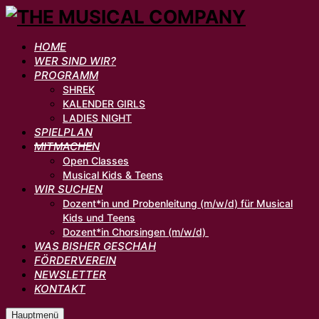
HOME
WER SIND WIR?
PROGRAMM
SHREK
KALENDER GIRLS
LADIES NIGHT
SPIELPLAN
MITMACHEN
Open Classes
Musical Kids & Teens
WIR SUCHEN
Dozent*in und Probenleitung (m/w/d) für Musical
Kids und Teens
Dozent*in Chorsingen (m/w/d)
WAS BISHER GESCHAH
FÖRDERVEREIN
NEWSLETTER
KONTAKT
Hauptmenü