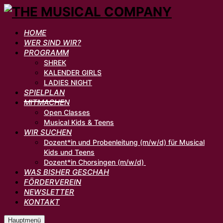
HOME
WER SIND WIR?
PROGRAMM
SHREK
KALENDER GIRLS
LADIES NIGHT
SPIELPLAN
MITMACHEN
Open Classes
Musical Kids & Teens
WIR SUCHEN
Dozent*in und Probenleitung (m/w/d) für Musical
Kids und Teens
Dozent*in Chorsingen (m/w/d)
WAS BISHER GESCHAH
FÖRDERVEREIN
NEWSLETTER
KONTAKT
Hauptmenü