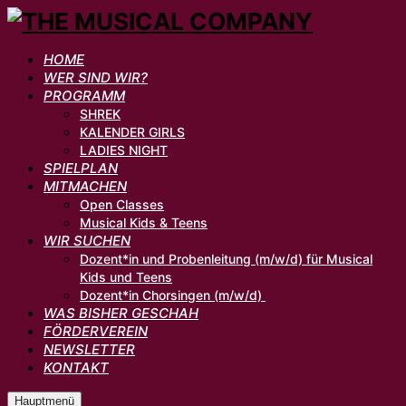
HOME
WER SIND WIR?
PROGRAMM
SHREK
KALENDER GIRLS
LADIES NIGHT
SPIELPLAN
MITMACHEN
Open Classes
Musical Kids & Teens
WIR SUCHEN
Dozent*in und Probenleitung (m/w/d) für Musical
Kids und Teens
Dozent*in Chorsingen (m/w/d)
WAS BISHER GESCHAH
FÖRDERVEREIN
NEWSLETTER
KONTAKT
Hauptmenü