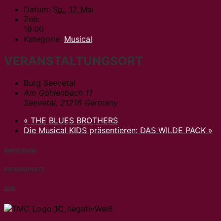
Datum:
So., 17. Mai
Zeit:
19:00
Kategorie:
Musical
VERANSTALTUNGSORT
Burg Seevetal
Am Göhlenbach 11
Seevetal
,
21218
Germany
«
THE BLUES BROTHERS
Die Musical KIDS präsentieren: DAS WILDE PACK
»
IMPRESSUM
DATENSCHUTZ
AGB