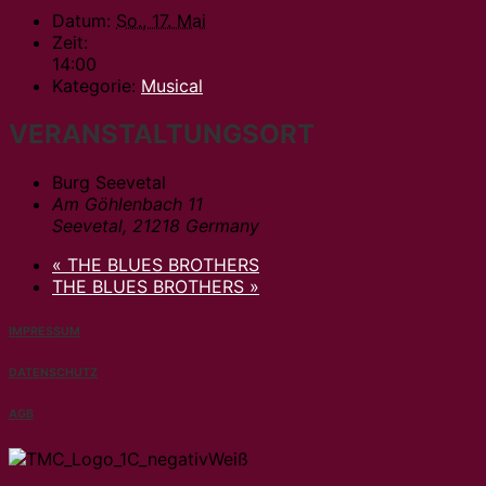
Datum:
So., 17. Mai
Zeit:
14:00
Kategorie:
Musical
VERANSTALTUNGSORT
Burg Seevetal
Am Göhlenbach 11
Seevetal
,
21218
Germany
«
THE BLUES BROTHERS
THE BLUES BROTHERS
»
IMPRESSUM
DATENSCHUTZ
AGB