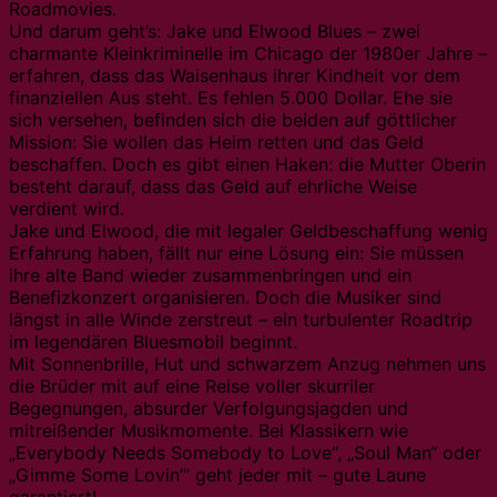
Roadmovies.
Und darum geht’s: Jake und Elwood Blues – zwei
charmante Kleinkriminelle im Chicago der 1980er Jahre –
erfahren, dass das Waisenhaus ihrer Kindheit vor dem
finanziellen Aus steht. Es fehlen 5.000 Dollar. Ehe sie
sich versehen, befinden sich die beiden auf göttlicher
Mission: Sie wollen das Heim retten und das Geld
beschaffen. Doch es gibt einen Haken: die Mutter Oberin
besteht darauf, dass das Geld auf ehrliche Weise
verdient wird.
Jake und Elwood, die mit legaler Geldbeschaffung wenig
Erfahrung haben, fällt nur eine Lösung ein: Sie müssen
ihre alte Band wieder zusammenbringen und ein
Benefizkonzert organisieren. Doch die Musiker sind
längst in alle Winde zerstreut – ein turbulenter Roadtrip
im legendären Bluesmobil beginnt.
Mit Sonnenbrille, Hut und schwarzem Anzug nehmen uns
die Brüder mit auf eine Reise voller skurriler
Begegnungen, absurder Verfolgungsjagden und
mitreißender Musikmomente. Bei Klassikern wie
„Everybody Needs Somebody to Love“, „Soul Man“ oder
„Gimme Some Lovin’“ geht jeder mit – gute Laune
garantiert!