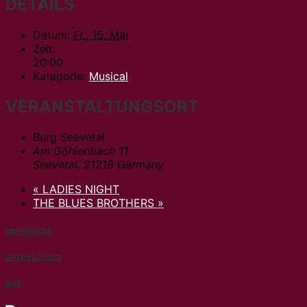
DETAILS
Datum:
Fr., 15. Mai
Zeit:
20:00
Kategorie:
Musical
VERANSTALTUNGSORT
Burg Seevetal
Am Göhlenbach 11
Seevetal
,
21218
Germany
«
LADIES NIGHT
THE BLUES BROTHERS
»
IMPRESSUM
DATENSCHUTZ
AGB