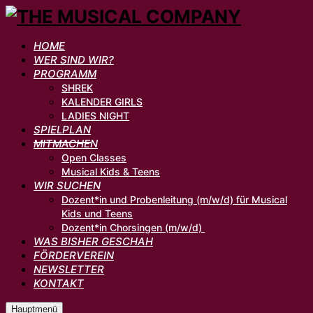
HOME
WER SIND WIR?
PROGRAMM
SHREK
KALENDER GIRLS
LADIES NIGHT
SPIELPLAN
MITMACHEN
Open Classes
Musical Kids & Teens
WIR SUCHEN
Dozent*in und Probenleitung (m/w/d) für Musical
Kids und Teens
Dozent*in Chorsingen (m/w/d)
WAS BISHER GESCHAH
FÖRDERVEREIN
NEWSLETTER
KONTAKT
Hauptmenü