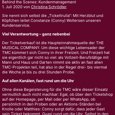
Behind the Scenes: Kundenmanagement
1. Juli 2020
von
Christina Schrödter
Sie nennt sich selbst die „Tickettrulla“: Mit Herzblut und
Köpfchen leitet Constanze (Conny) Wollersen unseren
Kundenservice.
Viel Verantwortung – ganz nebenbei
Der Ticketverkauf ist die Haupteinnahmequelle der THE
MUSICAL COMPANY. Um diese wichtige Lebensader der
TMC kümmert sich Conny in ihrer Freizeit. Und Freizeit hat
sie eigentlich gar nicht so viel: als Vollzeit-Berufstätige mit
Mann und Haus und Garten nimmt sie aktiv an fast allen
TMC-Projekten teil, hat also in der Regel drei- bis viermal
die Woche je bis zu drei Stunden Probe.
Auf allen Kanälen, fast rund um die Uhr
Ohne diese Begeisterung für die TMC wäre dieser Einsatz
vermutlich auch nicht machbar: Egal, ob über den Ticketshop
auf der Homepage, per Mail oder per WhatsApp, ob
persönlich in den Proben oder an Aktions-Ständen bei
Knolle oder Matthies: Conny sorgt dafür, dass jeder Gast
sein Ticket bekommt. Quasi rund um die Uhr. Selbst in den